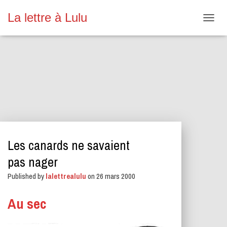
La lettre à Lulu
O
U
V
R
I
R
/
F
E
R
M
E
Les canards ne savaient
R
L
pas nager
A
N
Published by
lalettrealulu
on
26 mars 2000
A
V
Au sec
I
G
A