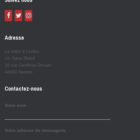
Adresse
La luttre à Leuleu
c/o Sans Shérif
18 rue Geoffroy-Drouet
44000 Nantes
Contactez-nous
Votre nom
Votre adresse de messagerie