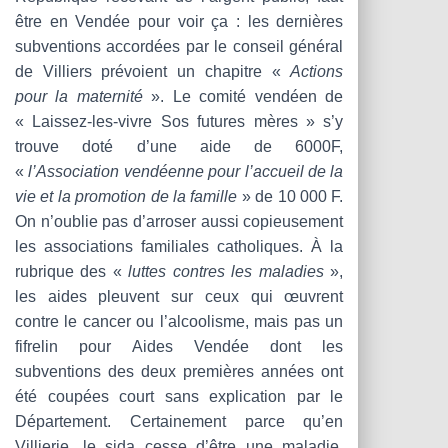
T
être en Vendée pour voir ça : les dernières
I
O
subventions accordées par le conseil général
N
de Villiers prévoient un chapitre «
Actions
pour la maternité
». Le comité vendéen de
« Laissez-les-vivre Sos futures mères » s’y
trouve doté d’une aide de 6000F,
«
l’Association vendéenne pour l’accueil de la
vie et la promotion de la famille
» de 10 000 F.
On n’oublie pas d’arroser aussi copieusement
les associations familiales catholiques. À la
rubrique des «
luttes contres les maladies
»,
les aides pleuvent sur ceux qui œuvrent
contre le cancer ou l’alcoolisme, mais pas un
fifrelin pour Aides Vendée dont les
subventions des deux premières années ont
été coupées court sans explication par le
Département. Certainement parce qu’en
Villierie, le sida cesse d’être une maladie,