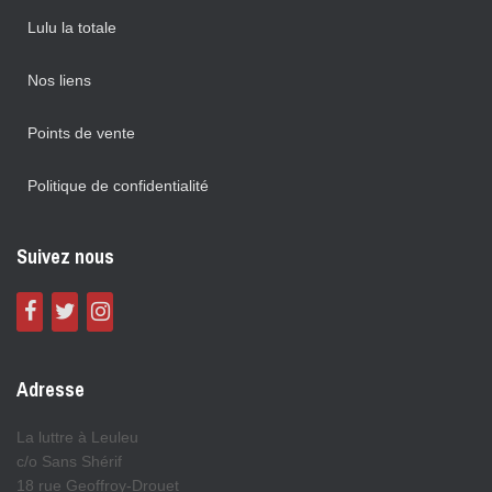
Lulu la totale
Nos liens
Points de vente
Politique de confidentialité
Suivez nous
Adresse
La luttre à Leuleu
c/o Sans Shérif
18 rue Geoffroy-Drouet