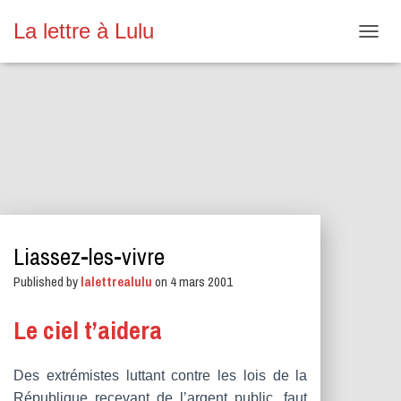
La lettre à Lulu
O
U
V
R
I
R
/
F
E
R
M
E
Liassez-les-vivre
R
L
Published by
lalettrealulu
on
4 mars 2001
A
N
A
Le ciel t’aidera
V
I
G
Des extrémistes luttant contre les lois de la
A
République recevant de l’argent public, faut