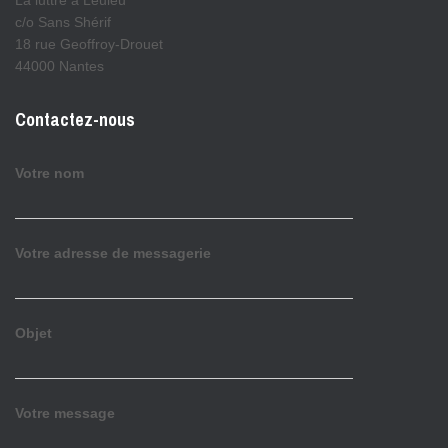
La luttre à Leuleu
c/o Sans Shérif
18 rue Geoffroy-Drouet
44000 Nantes
Contactez-nous
Votre nom
Votre adresse de messagerie
Objet
Votre message