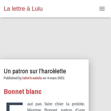
La lettre à Lulu
O
U
V
R
I
R
/
F
E
R
M
E
Un patron sur l’harcèlette
R
L
Published by
lalettrealulu
on
4 mars 2001
A
N
A
Bonnet blanc
V
I
G
aut pas faire chier la prolote.
A
Maxime Bonnet, patron d’une