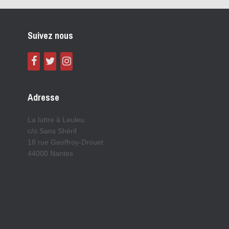
Suivez nous
Adresse
La luttre à Leuleu
c/o Sans Shérif
18 rue Geoffroy-Drouet
44000 Nantes