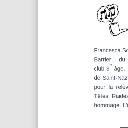
Francesca Sol
Barrier… du b
e
club 3
âge. F
de Saint-Naza
pour la relè
Têtes Raide
hommage. L’a