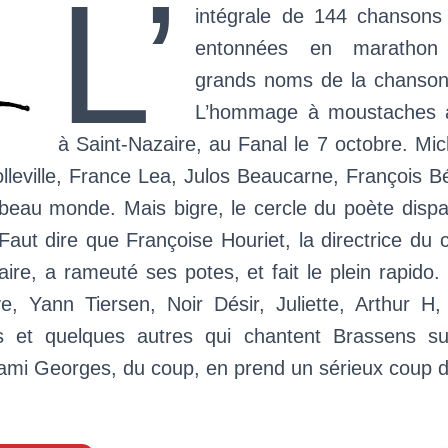
L’
intégrale de 144 chansons
entonnées en marathon
grands noms de la chanson
L’hommage à moustaches a
à Saint-Nazaire, au Fanal le 7 octobre. Mi
leville, France Lea, Julos Beaucarne, François B
eau monde. Mais bigre, le cercle du poète dispar
aut dire que Françoise Houriet, la directrice du c
ire, a rameuté ses potes, et fait le plein rapido
ve, Yann Tiersen, Noir Désir, Juliette, Arthur H,
s et quelques autres qui chantent Brassens su
mi Georges, du coup, en prend un sérieux coup d