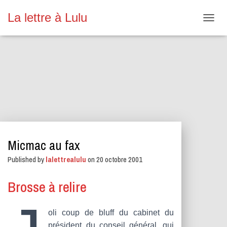
La lettre à Lulu
O
U
V
R
I
R
/
F
E
R
M
E
Micmac au fax
R
L
Published by
lalettrealulu
on
20 octobre 2001
A
N
A
Brosse à relire
V
I
G
oli coup de bluff du cabinet du
A
président du conseil général, qui