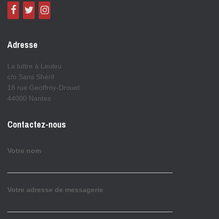
Adresse
La luttre à Leuleu
c/o Sans Shérif
18 rue Geoffroy-Drouet
44000 Nantes
Contactez-nous
Votre nom
Votre adresse de messagerie