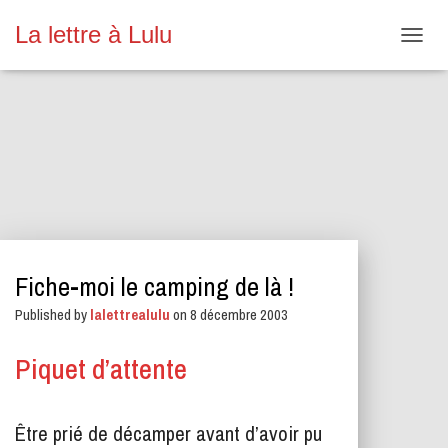
La lettre à Lulu
O
U
V
R
I
R
/
F
E
R
M
E
Fiche-moi le camping de là !
R
L
Published by
lalettrealulu
on
8 décembre 2003
A
N
A
Piquet d’attente
V
I
G
Être prié de décamper avant d’avoir pu
A