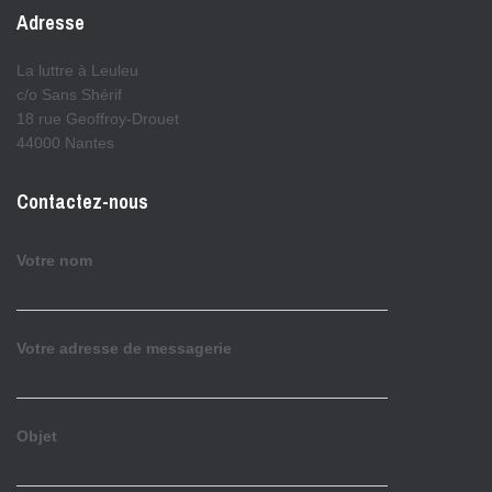
Adresse
La luttre à Leuleu
c/o Sans Shérif
18 rue Geoffroy-Drouet
44000 Nantes
Contactez-nous
Votre nom
Votre adresse de messagerie
Objet