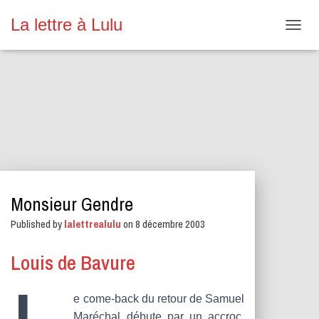
La lettre à Lulu
O
U
V
R
I
R
/
F
E
R
M
E
Monsieur Gendre
R
L
Published by
lalettrealulu
on
8 décembre 2003
A
N
A
Louis de Bavure
V
I
G
e come-back du retour de Samuel
A
Maréchal débute par un accroc.