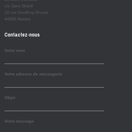
c/o Sans Shérif
18 rue Geoffroy-Drouet
44000 Nantes
Contactez-nous
Votre nom
Votre adresse de messagerie
Objet
Votre message