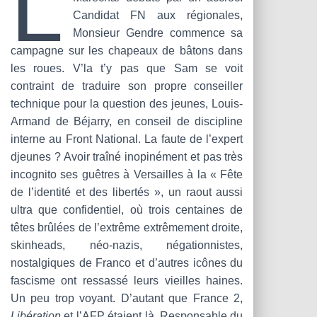
L
T
Candidat FN aux régionales,
I
O
Monsieur Gendre commence sa
N
campagne sur les chapeaux de bâtons dans
les roues. V’la t’y pas que Sam se voit
contraint de traduire son propre conseiller
technique pour la question des jeunes, Louis-
Armand de Béjarry, en conseil de discipline
interne au Front National. La faute de l’expert
djeunes ? Avoir traîné inopinément et pas très
incognito ses guêtres à Versailles à la « Fête
de l’identité et des libertés », un raout aussi
ultra que confidentiel, où trois centaines de
têtes brûlées de l’extrême extrêmement droite,
skinheads, néo-nazis, négationnistes,
nostalgiques de Franco et d’autres icônes du
fascisme ont ressassé leurs vieilles haines.
Un peu trop voyant. D’autant que France 2,
Libération
et l’AFP étaient là. Responsable du