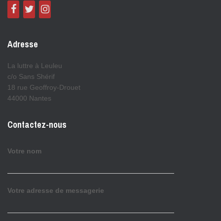
Adresse
La luttre à Leuleu
c/o Sans Shérif
18 rue Geoffroy-Drouet
44000 Nantes
Contactez-nous
Votre nom
Votre adresse de messagerie