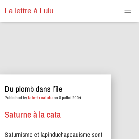
La lettre à Lulu
O
U
V
R
I
R
/
F
E
R
M
E
Du plomb dans l’île
R
L
Published by
lalettrealulu
on
8 juillet 2004
A
N
A
Saturne à la cata
V
I
G
Saturnisme et lapinduchapeauisme sont
A