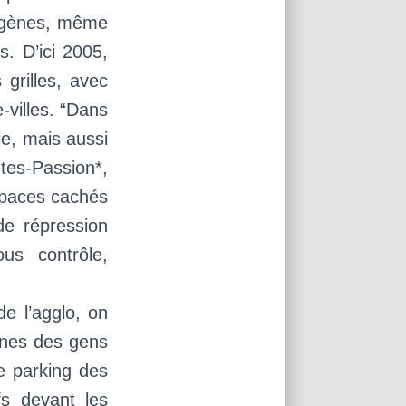
nogènes, même
s. D’ici 2005,
 grilles, avec
-villes. “Dans
le, mais aussi
ntes-Passion*,
spaces cachés
de répression
us contrôle,
de l’agglo, on
vanes des gens
e parking des
fs devant les