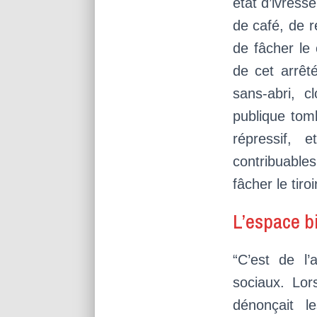
état d’ivresse
de café, de r
de fâcher le
de cet arrêt
sans-abri, c
publique tomb
répressif, 
contribuable
fâcher le tir
L’espace b
“C’est de l’a
sociaux. Lo
dénonçait l