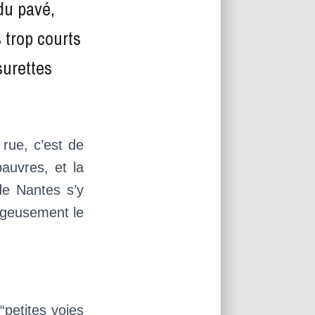
 du pavé,
 trop courts
surettes
 rue, c’est de
pauvres, et la
de Nantes s’y
rageusement le
“petites voies