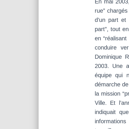
En mai 2003,
rue” chargés
d’un part et
part”, tout 
en “réalisant
conduire ve
Dominique Ra
2003. Une a
équipe qui 
démarche de s
la mission “p
Ville. Et l’
indiquait qu
informations