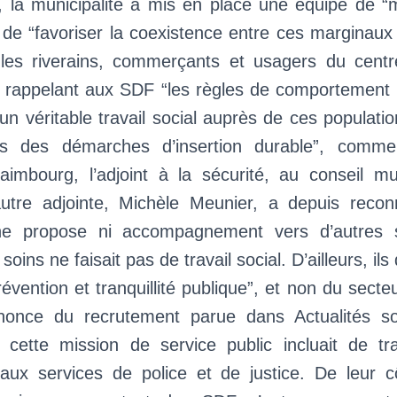
 la municipalité a mis en place une équipe de “
 de “favoriser la coexistence entre ces marginaux
 les riverains, commerçants et usagers du centre-
en rappelant aux SDF “les règles de comportement 
 un véritable travail social auprès de ces populatio
rs des démarches d’insertion durable”, comme 
imbourg, l’adjoint à la sécurité, au conseil muni
utre adjointe, Michèle Meunier, a depuis recon
ne propose ni accompagnement vers d’autres st
oins ne faisait pas de travail social. D’ailleurs, il
révention et tranquillité publique”, et non du secteu
annonce du recrutement parue dans Actualités s
e cette mission de service public incluait de tr
 aux services de police et de justice. De leur cô