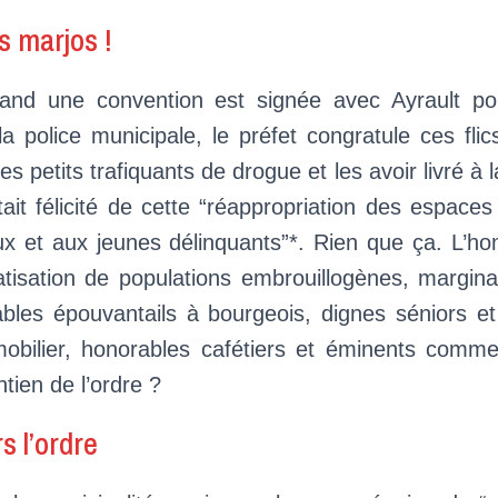
s marjos !
nd une convention est signée avec Ayrault pou
a police municipale, le préfet congratule ces fli
es petits trafiquants de drogue et les avoir livré à l
tait félicité de cette “réappropriation des espaces 
x et aux jeunes délinquants”*. Rien que ça. L’h
atisation de populations embrouillogènes, margina
bles épouvantails à bourgeois, dignes séniors et
mobilier, honorables cafétiers et éminents comme
ntien de l’ordre ?
s l’ordre