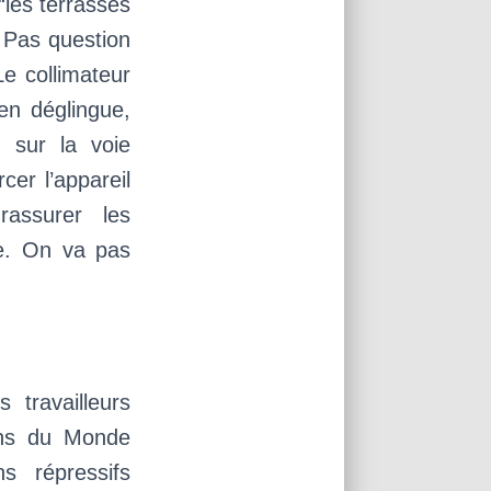
 “les terrasses
. Pas question
e collimateur
en déglingue,
e sur la voie
cer l’appareil
rassurer les
ue. On va pas
s travailleurs
ins du Monde
s répressifs