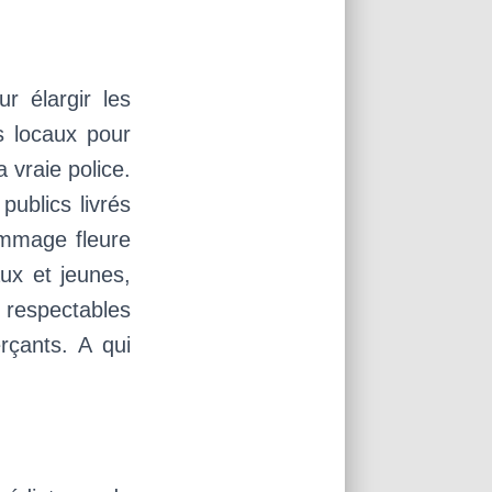
r élargir les
cs locaux pour
a vraie police.
publics livrés
ommage fleure
ux et jeunes,
 respectables
rçants. A qui