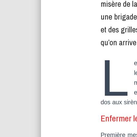
misère de la
une brigade 
et des grill
qu’on arrive
L
e
l
m
e
dos aux sirèn
Enfermer l
Première mesu