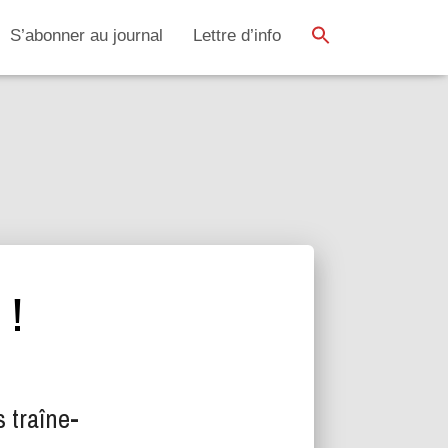
SEARCH BUTTON
Search
S’abonner au journal
Lettre d’info
for:
 !
 traîne-