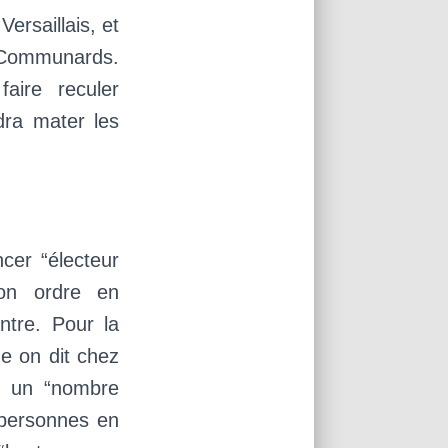
ersaillais, et
es Communards.
aire reculer
ndra mater les
cer “électeur
bon ordre en
ntre. Pour la
me on dit chez
ar un “nombre
 personnes en