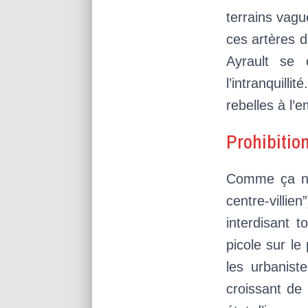
terrains vagu
ces artères d
Ayrault se 
l’intranquill
rebelles à l’
Prohibition
Comme ça ne 
centre-vill
interdisant 
picole sur le
les urbanist
croissant de