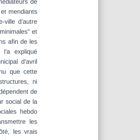
médiateurs de
 et mendiants
ville d’autre
minimales” et
ns afin de les
l’a expliqué
cipal d’avril
nu que cette
ructures, ni
s dépendent de
r social de la
ociales hebdo
ansmettre les
té, les vrais