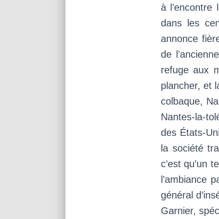
à l’encontre 
dans les ce
annonce fièr
de l’ancienn
refuge aux m
plancher, et l
colbaque, Nan
Nantes-la-to
des États-Uni
la société tr
c’est qu’un t
l’ambiance pa
général d’ins
Garnier, spéc