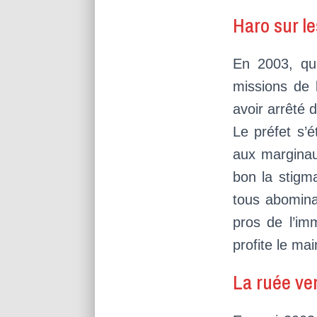
Haro sur le
En 2003, qua
missions de l
avoir arrêté d
Le préfet s’é
aux marginau
bon la stigm
tous abomina
pros de l’im
profite le mai
La ruée ver