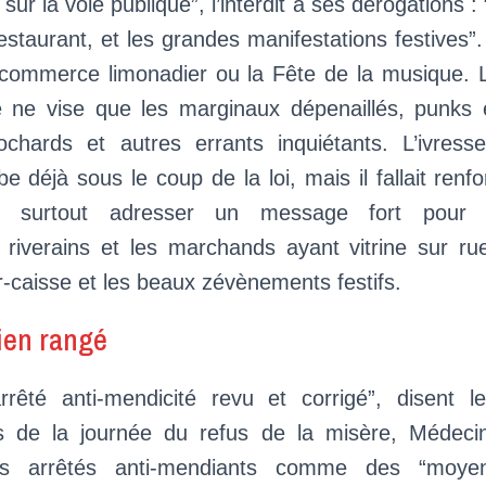
 sur la voie publique”, l’interdit a ses dérogations :
estaurant, et les grandes manifestations festives”
 commerce limonadier ou la Fête de la musique. L
é ne vise que les marginaux dépenaillés, punks 
lochards et autres errants inquiétants. L’ivress
e déjà sous le coup de la loi, mais il fallait renfor
et surtout adresser un message fort pour 
s riverains et les marchands ayant vitrine sur r
oir-caisse et les beaux zévènements festifs.
ien rangé
rrêté anti-mendicité revu et corrigé”, disent le
rs de la journée du refus de la misère, Médec
es arrêtés anti-mendiants comme des “moyen