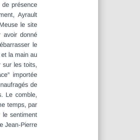
on de présence
ent, Ayrault
Meuse le site
r avoir donné
ébarrasser le
, et la main au
sur les toits,
ace” importée
e naufragés de
es. Le comble,
ême temps, par
r le sentiment
ue Jean-Pierre