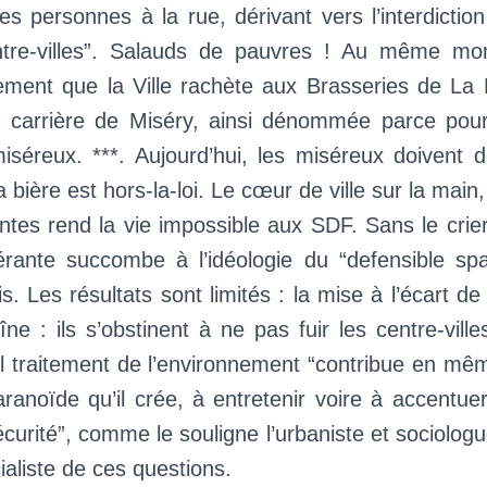
les personnes à la rue, dérivant vers l’interdicti
ntre-villes”. Salauds de pauvres ! Au même mom
ement que la Ville rachète aux Brasseries de La 
e carrière de Miséry, ainsi dénommée parce pou
iséreux. ***. Aujourd’hui, les miséreux doivent d
a bière est hors-la-loi. Le cœur de ville sur la main
tes rend la vie impossible aux SDF. Sans le crier 
lérante succombe à l’idéologie du “defensible sp
s. Les résultats sont limités : la mise à l’écart d
aîne : ils s’obstinent à ne pas fuir les centre-vill
el traitement de l’environnement “contribue en m
ranoïde qu’il crée, à entretenir voire à accentue
écurité”, comme le souligne l’urbaniste et sociolog
ialiste de ces questions.