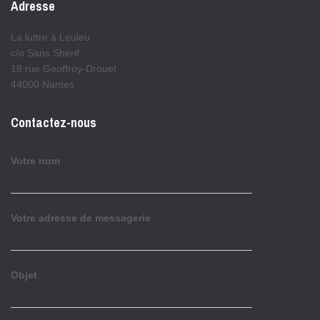
Adresse
La luttre à Leuleu
c/o Sans Shérif
18 rue Geoffroy-Drouet
44000 Nantes
Contactez-nous
Votre nom
Votre adresse de messagerie
Objet