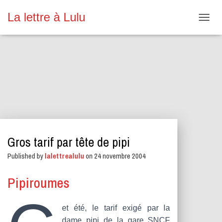
La lettre à Lulu
O
U
V
R
I
R
/
F
E
R
M
E
Gros tarif par tête de pipi
R
L
Published by
lalettrealulu
on
24 novembre 2004
A
N
A
Pipiroumes
V
I
G
et été, le tarif exigé par la
A
dame pipi de la gare SNCF