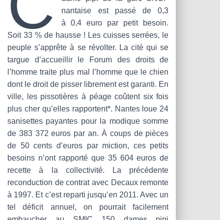
C
T
nantaise est passé de 0,3
I
O
à 0,4 euro par petit besoin.
N
Soit 33 % de hausse ! Les cuisses serrées, le
peuple s’apprête à se révolter. La cité qui se
targue d’accueillir le Forum des droits de
l’homme traite plus mal l’homme que le chien
dont le droit de pisser librement est garanti. En
ville, les pissotières à péage coûtent six fois
plus cher qu’elles rapportent*. Nantes loue 24
sanisettes payantes pour la modique somme
de 383 372 euros par an. À coups de pièces
de 50 cents d’euros par miction, ces petits
besoins n’ont rapporté que 35 604 euros de
recette à la collectivité. La précédente
reconduction de contrat avec Decaux remonte
à 1997. Et c’est reparti jusqu’en 2011. Avec un
tel déficit annuel, on pourrait facilement
embaucher au SMIC 150 dames pipi