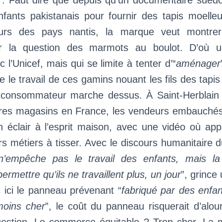
”. Faut dire que depuis qu’un documentaire suédoi
enfants pakistanais pour fournir des tapis moelle
rs des pays nantis, la marque veut montre
r la question des marmots au boulot. D’où un
 l’Unicef, mais qui se limite à tenter d’“
aménager
e le travail de ces gamins nouant les fils des tapis
il consommateur marche dessus. À Saint-Herblai
utres magasins en France, les vendeurs embauchés
n éclair à l’esprit maison, avec une vidéo où app
s métiers à tisser. Avec le discours humanitaire
n’empêche pas le travail des enfants, mais la 
 permettre qu’ils ne travaillent plus, un jour
”, grince
 ici le panneau prévenant “
fabriqué par des enfant
moins cher
”, le coût du panneau risquerait d’alour