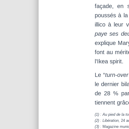
façade, en 
poussés à la 
illico à leur
paye ses deu
explique Mar
font au mérit
l’Ikea spirit.
Le “
turn-over
le dernier bi
de 28 % par 
tiennent grâc
(1) : Au pied de la t
(2) : Libération,
24 a
(3) :
Magazine munici