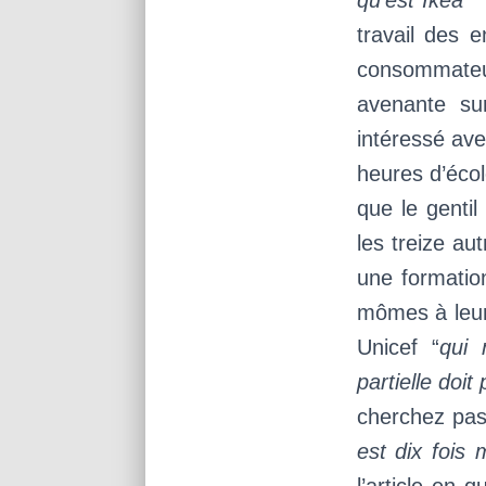
qu’est Ikea
travail des 
consommateu
avenante su
intéressé avec
heures d’écol
que le gent
les treize a
une formatio
mômes à leur
Unicef “
qui 
partielle doit
cherchez pas
est dix fois 