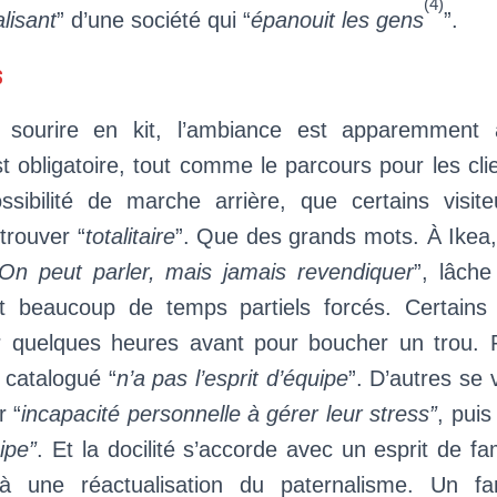
(4)
lisant
” d’une société qui “
épanouit les gens
”.
s
sourire en kit, l’ambiance est apparemment
t obligatoire, tout comme le parcours pour les cli
ssibilité de marche arrière, que certains visit
trouver “
totalitaire
”. Que des grands mots. À Ikea, i
On peut parler, mais jamais revendiquer
”, lâche
nt beaucoup de temps partiels forcés. Certains
quelques heures avant pour boucher un trou. R
e catalogué “
n’a pas l’esprit d’équipe
”. D’autres se 
r “
incapacité personnelle à gérer leur stress”
, puis
ipe”
. Et la docilité s’accorde avec un esprit de fam
 à une réactualisation du paternalisme. Un fam