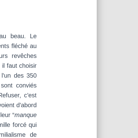
 au beau. Le
ents fléché au
eurs revêches
l faut choisir
 l’un des 350
 sont conviés
efuser, c’est
voient d’abord
 leur “
manque
ille forcé qui
ilialisme de