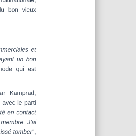
ultinationale,
du bon vieux
mmerciales et
ayant un bon
 mode qui est
var Kamprad,
avec le parti
été en contact
 membre. J’ai
aissé tomber
”,