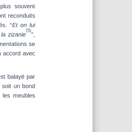
plus souvent
ont reconduits
és. “
Et on lui
(5)
la zizanie
”,
mentations se
on accord avec
est balayé par
, soit un bond
, les meubles