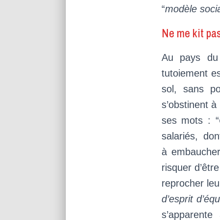
“
modèle socia
Ne me kit pa
Au pays du 
tutoiement es
sol, sans po
s’obstinent à 
ses mots : “
salariés, do
à embaucher 
risquer d’êtr
reprocher leu
d’esprit d’équ
s’apparente