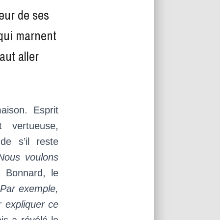
eur de ses
 qui marnent
ut aller
aison. Esprit
t vertueuse,
e s’il reste
Nous voulons
n Bonnard, le
.
Par exemple,
r expliquer ce