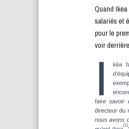
Quand Ikea 
salariés et
pour le prem
voir derriè
I
kéa f
d’équ
exemp
encor
faire savoir
directeur du 
nous avons cr
(1)