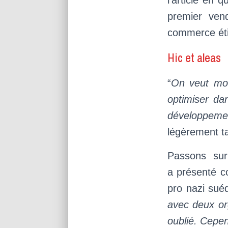
l’article en 
premier ven
commerce éti
Hic et aleas
“
On veut mon
optimiser d
développeme
légèrement ta
Passons sur
a présenté c
pro nazi sué
avec deux or
oublié. Cepen