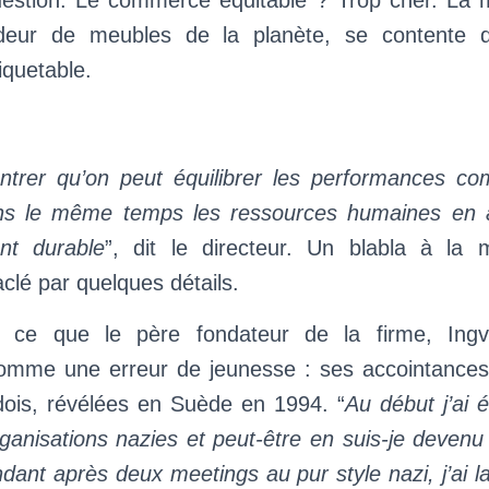
question. Le commerce équitable ? Trop cher. La m
deur de meubles de la planète, se contente 
quetable.
trer qu’on peut équilibrer les performances co
ans le même temps les ressources humaines en 
nt durable
”, dit le directeur. Un blabla à la
clé par quelques détails.
 ce que le père fondateur de la firme, Ing
omme une erreur de jeunesse : ses accointances 
dois, révélées en Suède en 1994. “
Au début j’ai 
ganisations nazies et peut-être en suis-je devenu
dant après deux meetings au pur style nazi, j’ai l