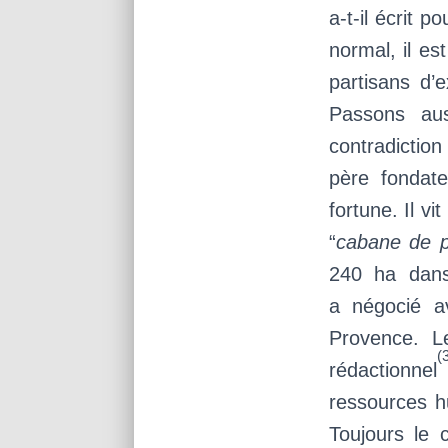
a‑t-il écrit p
normal, il es
partisans d’
Passons aus
contradictio
père fondat
fortune. Il v
“
cabane de 
240 ha dans
a négocié av
Provence. L
(
rédactionnel
ressources h
Toujours le 