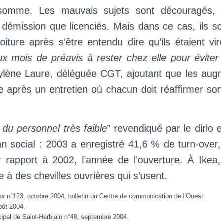
somme. Les mauvais sujets sont découragés, 
démission que licenciés. Mais dans ce cas, ils s
 voiture après s’être entendu dire qu’ils étaient vir
x mois de préavis à rester chez elle pour éviter 
ylène Laure, déléguée CGT, ajoutant que les aug
e après un entretien où chacun doit réaffirmer s
 du personnel très faible
” revendiqué par le dirlo 
lan social : 2003 a enregistré 41,6 % de turn-over
rapport à 2002, l’année de l’ouverture. À Ikea
e à des chevilles ouvrières qui s’usent.
our
n°123, octobre 2004, bulletin du Centre de communication de l’Ouest.
oût 2004.
pal de Saint-Herblain n°48, septembre 2004.