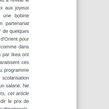
s a révélé le
ux aux joyeux
r une bobine
 partenariat
” de quelques
 d’Orient pour
n comme dans
 par Ikea ont
araissent ces
 du programme
scolarisation
 un salarié. Ne
s, cet article
dir le prix de