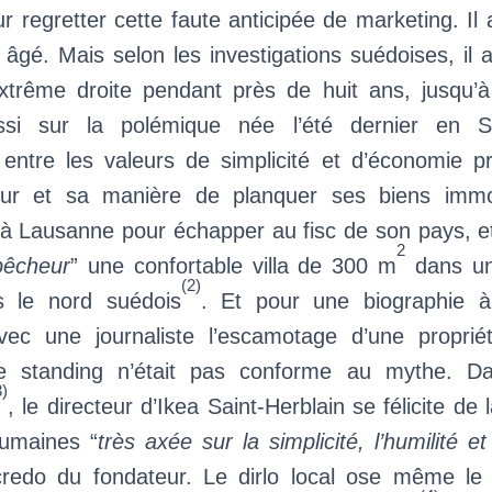
our regretter cette faute anticipée de marketing. Il 
t âgé. Mais selon les investigations suédoises, il au
extrême droite pendant près de huit ans, jusqu’
si sur la polémique née l’été dernier en 
n entre les valeurs de simplicité et d’économie p
eur et sa manière de planquer ses biens immob
it à Lausanne pour échapper au fisc de son pays, et
2
pêcheur
” une confortable villa de 300 m
dans un
(2)
 le nord suédois
. Et pour une biographie à 
ec une journaliste l’escamotage d’une propriét
e standing n’était pas conforme au mythe. Da
3)
, le directeur d’Ikea Saint-Herblain se félicite de 
umaines “
très axée sur la simplicité, l’humilité et 
credo du fondateur. Le dirlo local ose même le