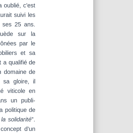
a oublié, c’est
rait suivi les
à ses 25 ans.
Suède sur la
rônées par le
iliers et sa
 a qualifié de
 domaine de
sa gloire, il
é viticole en
ns un publi-
la politique de
la solidarité
”.
 concept d’un