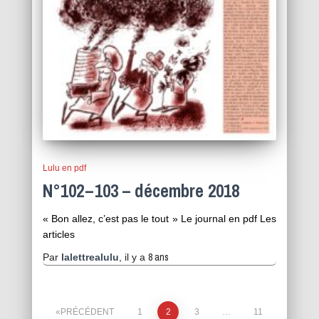
Lulu en pdf
N°102 – 103 – décembre 2018
« Bon allez, c’est pas le tout » Le journal en pdf Les
articles
8 ans
Par
lalettrealulu
, il y a
Pagination
PRÉCÉDENT
1
2
3
…
11