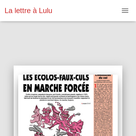
La lettre à Lulu
OUVR
LA
NAVIG
Lulu en pdf