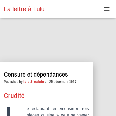
La lettre à Lulu
O
U
V
R
I
R
/
F
E
R
M
E
Censure et dépendances
R
L
Published by
lalettrealulu
on
25 décembre 1997
A
N
A
Crudité
V
I
G
e restaurant trentemousin « Trois
A
pièces cuisine » peut se vanter