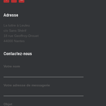
Adresse
La luttre à Leuleu
c/o Sans Shérif
18 rue Geoffroy-Drouet
44000 Nantes
Contactez-nous
Votre nom
Votre adresse de messagerie
Objet