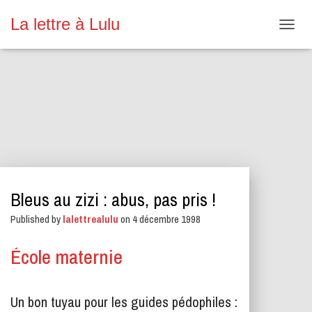
La lettre à Lulu
O
U
V
R
I
R
/
F
E
R
M
E
Bleus au zizi : abus, pas pris !
R
L
Published by
lalettrealulu
on
4 décembre 1998
A
N
A
École maternie
V
I
G
Un bon tuyau pour les guides pédophiles :
A