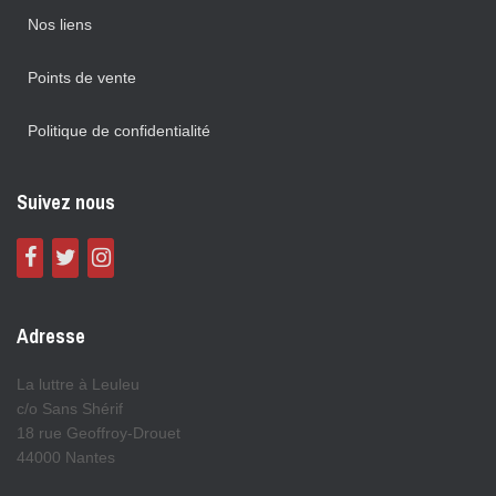
Nos liens
Points de vente
Politique de confidentialité
Suivez nous
Adresse
La luttre à Leuleu
c/o Sans Shérif
18 rue Geoffroy-Drouet
44000 Nantes