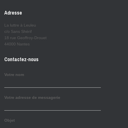
Adresse
La luttre à Leuleu
c/o Sans Shérif
18 rue Geoffroy-Drouet
44000 Nantes
Contactez-nous
Votre nom
Votre adresse de messagerie
Objet