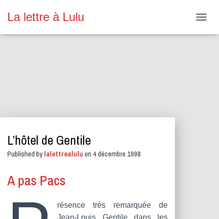
La lettre à Lulu
O
U
V
R
I
R
/
F
E
R
M
E
L’hôtel de Gentile
R
L
Published by
lalettrealulu
on
4 décembre 1998
A
N
A
A pas Pacs
V
I
G
résence très remarquée de
A
Jean-Louis Gentile dans les