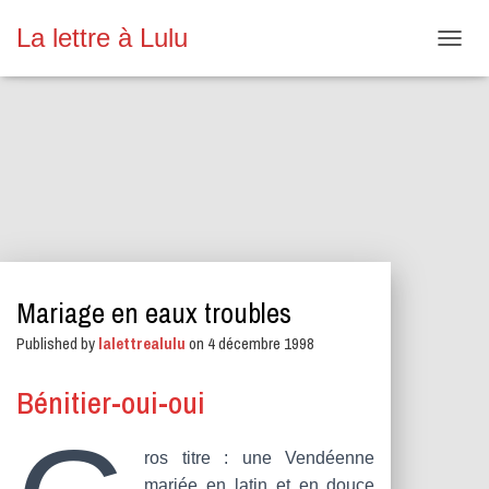
La lettre à Lulu
O
U
V
R
I
R
/
F
E
R
M
E
Mariage en eaux troubles
R
L
Published by
lalettrealulu
on
4 décembre 1998
A
N
A
Bénitier-oui-oui
V
I
G
ros titre : une Vendéenne
A
mariée en latin et en douce