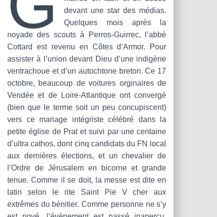
G
T
devant une star des médias.
I
O
Quelques mois après la
N
noyade des scouts à Perros-Guirrec, l’abbé
Cottard est revenu en Côtes d’Armor. Pour
assister à l’union devant Dieu d’une indigène
ventrachoue et d’un autochtone breton. Ce 17
octobre, beaucoup de voitures orginaires de
Vendée et de Loire-Atlantique ont convergé
(bien que le terme soit un peu concupiscent)
vers ce mariage intégriste célébré dans la
petite église de Prat et suivi par une centaine
d’ultra cathos, dont cinq candidats du FN local
aux dernières élections, et un chevalier de
l’Ordre de Jérusalem en bicorne et grande
tenue. Comme il se doit, la messe est dite en
latin selon le rite Saint Pie V cher aux
extrêmes du bénitier. Comme personne ne s’y
est noyé, l’évènement est passé inaperçu,