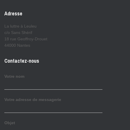
Adresse
La luttre à Leuleu
c/o Sans Shérif
18 rue Geoffroy-Drouet
44000 Nantes
Contactez-nous
Votre nom
Votre adresse de messagerie
Objet