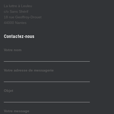
La luttre à Leuleu
c/o Sans Shérif
18 rue Geoffroy-Drouet
44000 Nantes
Contactez-nous
Votre nom
Votre adresse de messagerie
Objet
Votre message