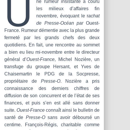
U
T
ne rumeur insistante a couru
I
les milieux d’affaires fin
O
novembre, évoquant le r
achat
N
de Presse-Océan par
Ouest-
France. Rumeur démentie avec la plus grande
fermeté par les grands chefs des deux
quotidiens. En fait, une rencontre au sommet
a bien eu lieu mi-novembre entre le directeur
général d’
Ouest-France
, Michel Nozière, un
transfuge du groupe Hersant, et Yves de
Chaisemartin le PDG de la Socpresse,
propriétaire de
Presse‑O
. Nozière a pris
connaissance des derniers chiffres de
diffusion de son concurrent et de l’état de ses
finances, et puis s’en est allé sans donner
suite.
Ouest-France
connaît ainsi le bulletin de
santé de
Presse‑O
sans avoir déboursé un
centime. François-Régis, charitable comme