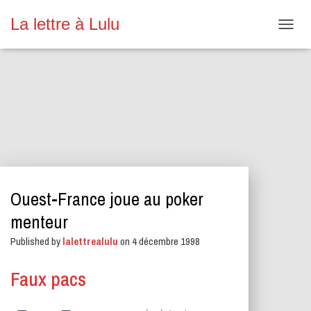
La lettre à Lulu
O
U
V
R
I
R
/
F
E
R
M
E
Ouest-France joue au poker
R
L
menteur
A
N
Published by
lalettrealulu
on
4 décembre 1998
A
V
Faux pacs
I
G
A