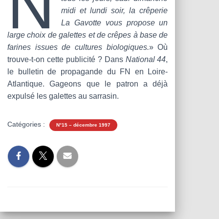
N
T
midi et lundi soir, la crêperie
I
O
La Gavotte vous propose un
N
large choix de galettes et de crêpes à base de
farines issues de cultures biologiques.
» Où
trouve-t-on cette publicité ? Dans
National 44
,
le bulletin de propagande du FN en Loire-
Atlantique. Gageons que le patron a déjà
expulsé les galettes au sarrasin.
Catégories :
N°15 – décembre 1997