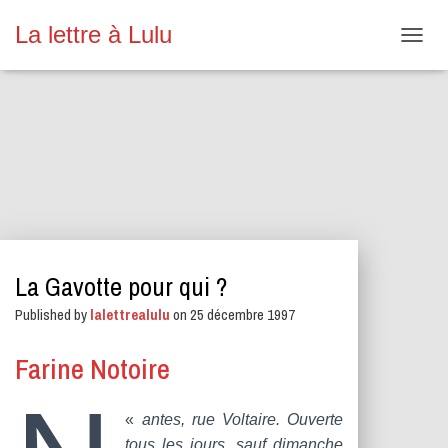
La lettre à Lulu
O
U
V
R
I
R
/
F
E
R
M
E
La Gavotte pour qui ?
R
L
Published by
lalettrealulu
on
25 décembre 1997
A
N
A
Farine Notoire
V
I
G
«
antes, rue Voltaire. Ouverte
A
tous les jours, sauf dimanche