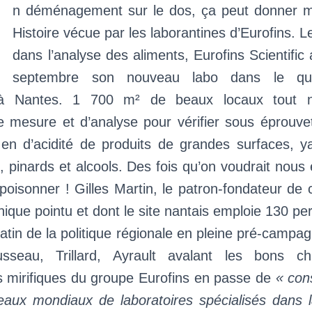
U
n déménagement sur le dos, ça peut donner m
Histoire vécue par les laborantines d’Eurofins. 
dans l’analyse des aliments, Eurofins Scientific 
septembre son nouveau labo dans le qua
à Nantes. 1 700 m² de beaux locaux tout ne
e mesure et d’analyse pour vérifier sous éprouve
en d’acidité de produits de grandes surfaces, yao
 pinards et alcools. Des fois qu’on voudrait nous
oisonner ! Gilles Martin, le patron-fondateur de 
nique pointu et dont le site nantais emploie 130 pe
atin de la politique régionale en pleine pré-campag
usseau, Trillard, Ayrault avalant les bons ch
 mirifiques du groupe Eurofins en passe de
« cons
eaux mondiaux de laboratoires spécialisés dans l