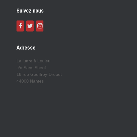
Suivez nous
Adresse
La luttre à Leuleu
c/o Sans Shérif
18 rue Geoffroy-Drouet
44000 Nantes