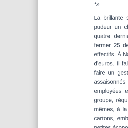
*»
…
La brillante
pudeur un chi
quatre derni
fermer 25 d
effectifs. À 
d’euros. Il f
faire un ges
assaisonnés 
employées e
groupe, réqu
mêmes, à la 
cartons, emb
petites écono