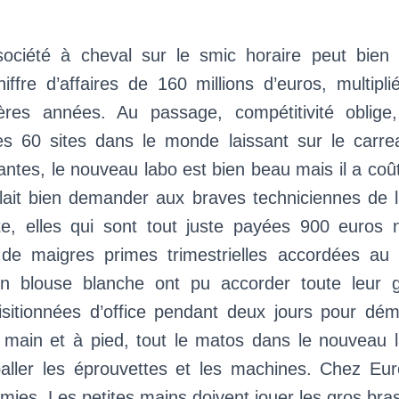
 société à cheval sur le smic horaire peut bien 
ffre d’affaires de 160 millions d’euros, multipl
ères années. Au passage, compétitivité oblige
es 60 sites dans le monde laissant sur le carr
Nantes, le nouveau labo est bien beau mais il a coût
allait bien demander aux braves techniciennes de 
te, elles qui sont tout juste payées 900 euros 
de maigres primes trimestrielles accordées au
n blouse blanche ont pu accorder toute leur g
isitionnées d’office pendant deux jours pour dém
main et à pied, tout le matos dans le nouveau la
aller les éprouvettes et les machines. Chez Eur
mies. Les petites mains doivent jouer les gros bras