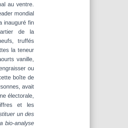
al au ventre.
Leader mondial
a inauguré fin
rtier de la
ufs, truffés
ttes la teneur
urts vanille,
 engraisser ou
cette boîte de
rsonnes, avait
ne électorale,
iffres et les
tituer un des
a bio-analyse