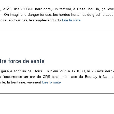
le 2 juillet 2003Du hard-core, un festival, à Rezé, hou la, ça lèv
z… On imagine le danger furioso, les hordes hurlantes de gredins sao
roire, en tous cas, le compte-rendu du
Lire la suite
tre force de vente
rs-là sont un peu fous. En plein jour, à 17 h 30, le 25 avril dernie
en l’occurrence un car de CRS stationné place du Bouffay à Nante
le, la trentaine, viennent
Lire la suite