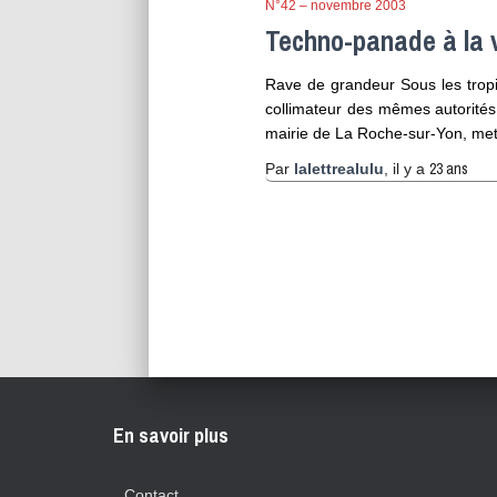
N°42 – novembre 2003
Techno-panade à la
Rave de grandeur Sous les tropi
collimateur des mêmes autorités
mairie de La Roche-sur-Yon, met 
23 ans
Par
lalettrealulu
, il y a
Pagination
des
publications
En savoir plus
Contact