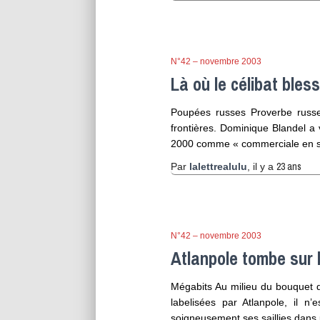
N°42 – novembre 2003
Là où le célibat bles
Poupées russes Proverbe russe 
frontières. Dominique Blandel a
2000 comme « commerciale en ser
23 ans
Par
lalettrealulu
, il y a
N°42 – novembre 2003
Atlanpole tombe sur l
Mégabits Au milieu du bouquet de
labelisées par Atlanpole, il n
soigneusement ses saillies dans