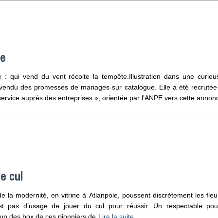
se
: qui vend du vent récolte la tempête.Illustration dans une curieu
 vendu des promesses de mariages sur catalogue. Elle a été recrutée
vice auprès des entreprises », orientée par l’ANPE vers cette annonc
e cul
 la modernité, en vitrine à Atlanpole, poussent discrètement les fle
’est pas d’usage de jouer du cul pour réussir. Un respectable pou
 un des box de ces pionniers de
Lire la suite