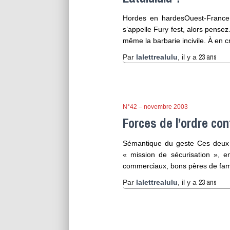
Hordes en hardesOuest-France, 
s’appelle Fury fest, alors pense
même la barbarie incivile. À en c
23 ans
Par
lalettrealulu
, il y a
N°42 – novembre 2003
Forces de l’ordre con
Sémantique du geste Ces deux ga
« mission de sécurisation », 
commerciaux, bons pères de famil
23 ans
Par
lalettrealulu
, il y a