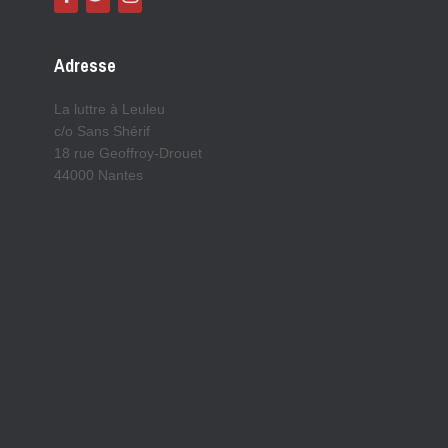
Adresse
La luttre à Leuleu
c/o Sans Shérif
18 rue Geoffroy-Drouet
44000 Nantes