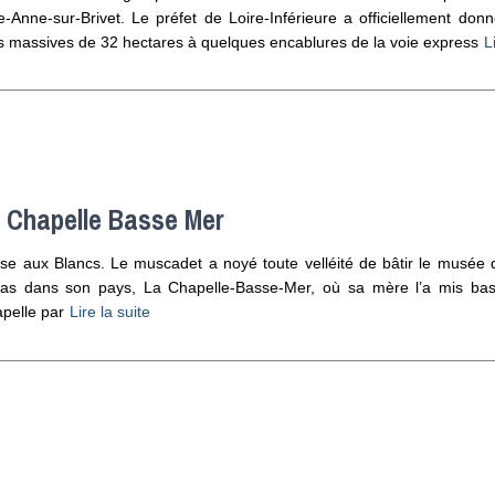
e-Anne-sur-Brivet. Le préfet de Loire-Inférieure a officiellement donné
es massives de 32 hectares à quelques encablures de la voie express
L
a Chapelle Basse Mer
ose aux Blancs. Le muscadet a noyé toute velléité de bâtir le musée
s dans son pays, La Chapelle-Basse-Mer, où sa mère l’a mis bas. D
apelle par
Lire la suite