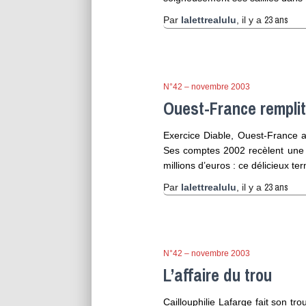
23 ans
Par
lalettrealulu
, il y a
N°42 – novembre 2003
Ouest-France remplit
Exercice Diable, Ouest-France a
Ses comptes 2002 recèlent une cu
millions d’euros : ce délicieux t
23 ans
Par
lalettrealulu
, il y a
N°42 – novembre 2003
L’affaire du trou
Caillouphilie Lafarge fait son tr