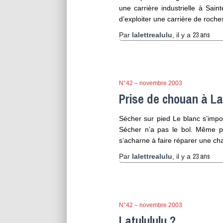
une carrière industrielle à Saint
d’exploiter une carrière de roch
23 ans
Par
lalettrealulu
, il y a
N°42 – novembre 2003
Prise de chouan à L
Sécher sur pied Le blanc s’imp
Sécher n’a pas le bol. Même pa
s’acharne à faire réparer une ch
23 ans
Par
lalettrealulu
, il y a
N°42 – novembre 2003
Latulululu ?