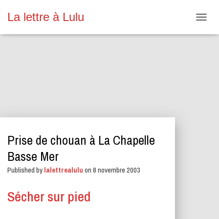
La lettre à Lulu
O
U
V
R
I
R
/
F
E
R
M
E
Prise de chouan à La Chapelle
R
L
Basse Mer
A
N
Published by
lalettrealulu
on
8 novembre 2003
A
V
Sécher sur pied
I
G
A