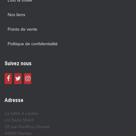
Lulu la totale
Nos liens
Points de vente
Politique de confidentialité
Suivez nous
Adresse
La luttre à Leuleu
c/o Sans Shérif
18 rue Geoffroy-Drouet
44000 Nantes