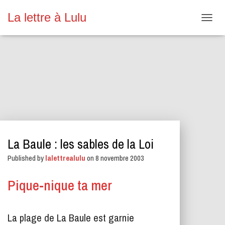
La lettre à Lulu
O
U
V
R
I
R
/
F
E
R
M
E
La Baule : les sables de la Loi
R
L
Published by
lalettrealulu
on
8 novembre 2003
A
N
A
Pique-nique ta mer
V
I
G
La plage de La Baule est garnie
A