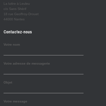
La luttre à Leuleu
c/o Sans Shérif
18 rue Geoffroy-Drouet
44000 Nantes
Contactez-nous
Votre nom
Votre adresse de messagerie
Objet
Votre message