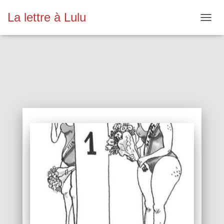
La lettre à Lulu
OUVR
LA
NAVIG
N°17 – avril-mai 1998