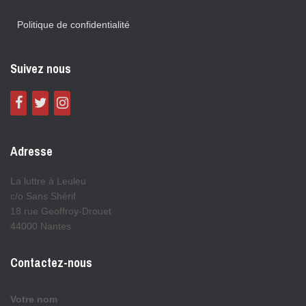
Politique de confidentialité
Suivez nous
Adresse
La luttre à Leuleu
c/o Sans Shérif
18 rue Geoffroy-Drouet
44000 Nantes
Contactez-nous
Votre nom