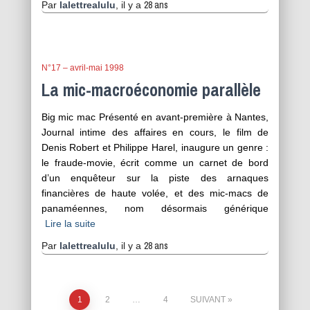
28 ans
Par
lalettrealulu
, il y a
N°17 – avril-mai 1998
La mic-macroéconomie parallèle
Big mic mac Présenté en avant-première à Nantes,
Journal intime des affaires en cours, le film de
Denis Robert et Philippe Harel, inaugure un genre :
le fraude-movie, écrit comme un carnet de bord
d’un enquêteur sur la piste des arnaques
financières de haute volée, et des mic-macs de
panaméennes, nom désormais générique
Lire la suite
28 ans
Par
lalettrealulu
, il y a
Pagination
1
2
…
4
SUIVANT