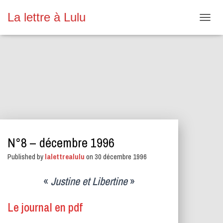
La lettre à Lulu
O
U
V
R
I
R
/
F
E
R
M
E
N°8 – décembre 1996
R
L
Published by
lalettrealulu
on
30 décembre 1996
A
N
A
«
Justine et Libertine
»
V
I
Le journal en pdf
G
A