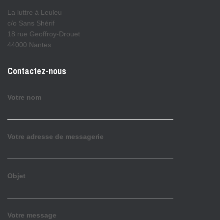
La luttre à Leuleu
c/o Sans Shérif
18 rue Geoffroy-Drouet
44000 Nantes
Contactez-nous
Votre nom
Votre adresse de messagerie
Objet
Votre message