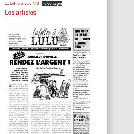
T
La Lettre à Lulu N°8
Télécharger
I
Les articles
O
N